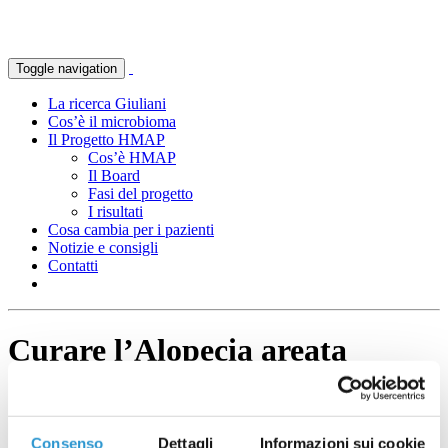
Toggle navigation
La ricerca Giuliani
Cos’è il microbioma
Il Progetto HMAP
Cos’è HMAP
Il Board
Fasi del progetto
I risultati
Cosa cambia per i pazienti
Notizie e consigli
Contatti
Curare l’Alopecia areata
Consenso
Dettagli
Informazioni sui cookie