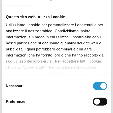
Questo sito web utilizza i cookie
Utilizziamo i cookie per personalizzare i contenuti e per
analizzare il nostro traffico. Condividiamo inoltre
informazioni sul modo in cui utilizza il nostro sito con i
nostri partner che si occupano di analisi dei dati web e
pubblicità, i quali potrebbero combinarle con altre
E' indipensabile controllare tutte le alterazioni del microbiota
informazioni che ha fornito loro o che hanno raccolto dal
intestinale, origine dell'alterazione cutanea.
suo utilizzo dei loro servizi. Per accettare tutti i cookie,
clicca su “Accetta tutti”. Per accettare solo i cookie
Ti potrebbero interessare
necessari, clicca su rifiuta. Dopo aver impostato, in modo
granulare, le tue preferenze su quali cookie utilizzare,
Microbioma
Selezione
clicca su “accetta selezionati” per salvarle.
Necessari
del
consenso
Microbioma polmonare
Preferenze
Il microbioma polmonare si distingue per un continuo rinnovamento
delle popolazioni microbiche...