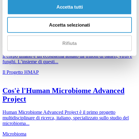
Accetta tutti
Ti potrebbero interessare
Cos’è il microbioma
Accetta selezionati
Cos’è il microbioma
Rifiuta
Il corpo umano è un ecosistema abitato da trilioni di batteri, virus e
funghi. L’insieme di questi...
Il Progetto HMAP
Cos'è l'Human Microbiome Advanced
Project
Human Microbiome Advanced Project è il primo progetto
multidisciplinare di ricerca, italiano, specializzato sullo studio del
microbioma...
Microbioma