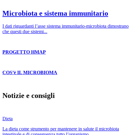
Microbiota e sistema immunitario
I dati riguardanti l’asse sistema immunitario-microbiota dimostrano
che questi due sistemi...
PROGETTO HMAP
COS’è IL MICROBIOMA
Notizie e consigli
Dieta
La dieta come strumento per mantenere in salute il microbiota
intestinale e di conseguenza tutto l’organismo