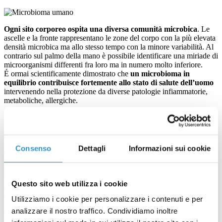
Ogni sito corporeo ospita una diversa comunità microbica
. Le
ascelle e la fronte rappresentano le zone del corpo con la più elevata
densità microbica ma allo stesso tempo con la minore variabilità. Al
contrario sul palmo della mano è possibile identificare una miriade di
microorganismi differenti fra loro ma in numero molto inferiore.
É ormai scientificamente dimostrato che
un microbioma in
equilibrio contribuisce fortemente allo stato di salute dell’uomo
intervenendo nella protezione da diverse patologie infiammatorie,
metaboliche, allergiche.
Quando il microbioma dell’individuo subisce delle alterazioni nel
numero e nei rapporti dei diversi microorganismi che lo
compongono esso va incontro ad uno stato di
disbiosi
.
Consenso
Dettagli
Informazioni sui cookie
Conoscere la composizione del microbioma rappresenta un utile
strumento per una migliore gestione di alcune patologie cutanee e
dello scalpo in quanto, agendo per esempio sulla dieta e sullo stile di
vita o con approcci terapeutici mirati, è possibile ripristinare o
Questo sito web utilizza i cookie
mantenere lo stato di equilibrio del microbioma con conseguenti
effetti benefici sullo stato di salute generale
.
Utilizziamo i cookie per personalizzare i contenuti e per
analizzare il nostro traffico. Condividiamo inoltre
Come l’intestino,
anche la pelle possiede un proprio microbioma