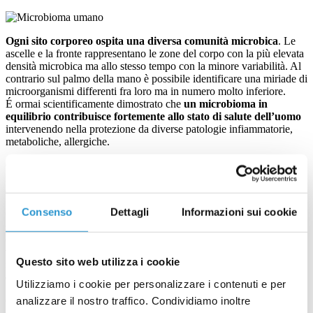
Ogni sito corporeo ospita una diversa comunità microbica
. Le
ascelle e la fronte rappresentano le zone del corpo con la più elevata
densità microbica ma allo stesso tempo con la minore variabilità. Al
contrario sul palmo della mano è possibile identificare una miriade di
microorganismi differenti fra loro ma in numero molto inferiore.
É ormai scientificamente dimostrato che
un microbioma in
equilibrio contribuisce fortemente allo stato di salute dell’uomo
intervenendo nella protezione da diverse patologie infiammatorie,
metaboliche, allergiche.
Quando il microbioma dell’individuo subisce delle alterazioni nel
numero e nei rapporti dei diversi microorganismi che lo
compongono esso va incontro ad uno stato di
disbiosi
.
Consenso
Dettagli
Informazioni sui cookie
Conoscere la composizione del microbioma rappresenta un utile
strumento per una migliore gestione di alcune patologie cutanee e
dello scalpo in quanto, agendo per esempio sulla dieta e sullo stile di
vita o con approcci terapeutici mirati, è possibile ripristinare o
Questo sito web utilizza i cookie
mantenere lo stato di equilibrio del microbioma con conseguenti
effetti benefici sullo stato di salute generale
.
Utilizziamo i cookie per personalizzare i contenuti e per
analizzare il nostro traffico. Condividiamo inoltre
Come l’intestino,
anche la pelle possiede un proprio microbioma