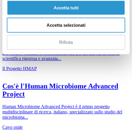
Accetta tutti
Ti potrebbero interessare
La ricerca Giuliani
Accetta selezionati
La ricerca Giuliani
Rifiuta
Da sempre Giuliani si contraddistingue per un’attività di ricerca
scientifica rigorosa e avanzata...
Il Progetto HMAP
Cos'è l'Human Microbiome Advanced
Project
Human Microbiome Advanced Project è il primo progetto
multidisciplinare di ricerca, italiano, specializzato sullo studio del
microbioma...
Cavo orale