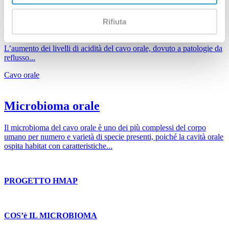
Rifiuta
Biocorrosione: cos'è?
L’aumento dei livelli di acidità del cavo orale, dovuto a patologie da
reflusso...
Cavo orale
Microbioma orale
Il microbioma del cavo orale è uno dei più complessi del corpo
umano per numero e varietà di specie presenti, poiché la cavità orale
ospita habitat con caratteristiche...
PROGETTO HMAP
COS’è IL MICROBIOMA