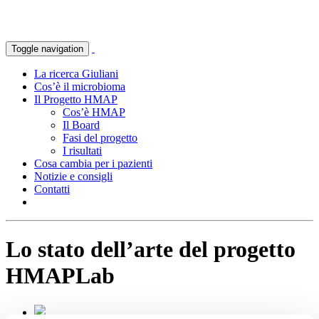
Toggle navigation
La ricerca Giuliani
Cos’è il microbioma
Il Progetto HMAP
Cos’è HMAP
Il Board
Fasi del progetto
I risultati
Cosa cambia per i pazienti
Notizie e consigli
Contatti
Lo stato dell’arte del progetto
HMAPLab