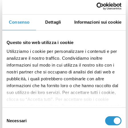
Consenso
Dettagli
Informazioni sui cookie
Questo sito web utilizza i cookie
Utilizziamo i cookie per personalizzare i contenuti e per
analizzare il nostro traffico. Condividiamo inoltre
informazioni sul modo in cui utilizza il nostro sito con i
nostri partner che si occupano di analisi dei dati web e
La ricerca di HMAPLab non si è fermata e in un anno e mezzo sono
state molte le pubblicazioni su diverse riviste scientifiche di riprovato
pubblicità, i quali potrebbero combinarle con altre
valore.
informazioni che ha fornito loro o che hanno raccolto dal
Oltre a questo sono state avviate le prime collaborazioni per portare
suo utilizzo dei loro servizi. Per accettare tutti i cookie,
alla luce nuovi prodotti dermatologici per la cura di alcune tra le più
diffuse patologie di pelle e scalpo.
clicca su “Accetta tutti”. Per accettare solo i cookie
necessari, clicca su rifiuta. Dopo aver impostato, in modo
Ti potrebbero interessare
granulare, le tue preferenze su quali cookie utilizzare,
Selezione
clicca su “accetta selezionati” per salvarle.
Necessari
del
Microbioma