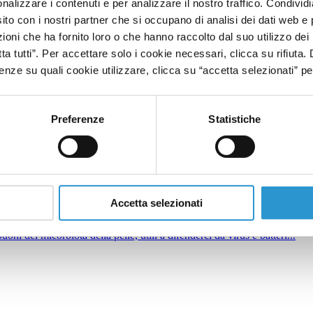
nalizzare i contenuti e per analizzare il nostro traffico. Condivid
sito con i nostri partner che si occupano di analisi dei dati web e 
oni che ha fornito loro o che hanno raccolto dal suo utilizzo dei 
fica rigorosa e avanzata...
tta tutti”. Per accettare solo i cookie necessari, clicca su rifiuta
nze su quali cookie utilizzare, clicca su “accetta selezionati” pe
Preferenze
Statistiche
er essere composto di quattro fasi...
Accetta selezionati
ni del micorbiota della pelle, utili a difenderci da virus e batteri...