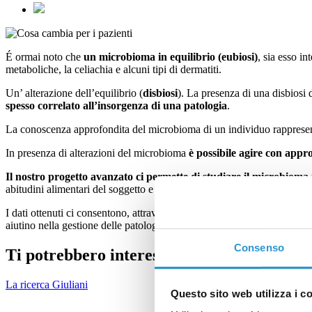
É ormai noto che
un microbioma in equilibrio (eubiosi)
, sia esso in
metaboliche, la celiachia e alcuni tipi di dermatiti.
Un’ alterazione dell’equilibrio (
disbiosi
). La presenza di una disbiosi 
spesso correlato all’insorgenza di una patologia
.
La conoscenza approfondita del microbioma di un individuo rapprese
In presenza di alterazioni del microbioma
è possibile agire con appro
Il nostro progetto avanzato ci permette di studiare il microbioma n
abitudini alimentari del soggetto e il suo stile di vita e come tali fat
I dati ottenuti ci consentono, attraverso valutazioni approfondite e co
aiutino nella gestione delle patologie della cute e dello scalpo.
Consenso
Ti potrebbero interessare
La ricerca Giuliani
Questo sito web utilizza i c