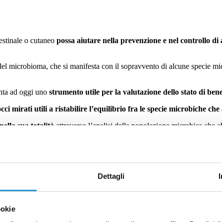
testinale o cutaneo
possa aiutare nella prevenzione e nel controllo di 
del microbioma, che si manifesta con il sopravvento di alcune specie mic
nta ad oggi uno
strumento utile per la valutazione dello stato di ben
cci mirati utili a ristabilire l’equilibrio fra le specie microbiche ch
ella sua totalità
attraverso l’analisi della popolazione microbica che abit
tori impattano sulla composizione del microbioma inducendone il disequilib
mplete, di definire la composizione del microbioma dell’individuo analizz
Dettagli
ookie