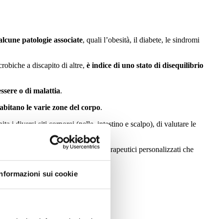
alcune patologie associate
, quali l’obesità, il diabete, le sindromi
robiche a discapito di altre,
è indice di uno stato di disequilibrio
essere o di malattia
.
e abitano le varie zone del corpo
.
a i diversi siti corporei (pelle, intestino e scalpo), di valutare le
rio e quindi la probabile malattia.
ato al fine di approntare approcci terapeutici personalizzati che
Informazioni sui cookie