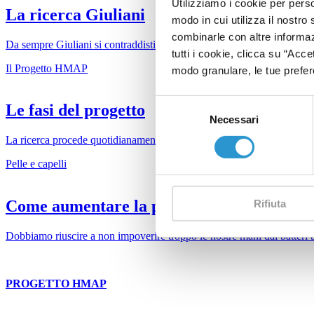
Utilizziamo i cookie per perso
La ricerca Giuliani
modo in cui utilizza il nostro 
combinarle con altre informazi
Da sempre Giuliani si contraddistingue per un’attività di ricerca scienti
tutti i cookie, clicca su “Acce
Il Progetto HMAP
modo granulare, le tue prefere
Selezione
Le fasi del progetto
Necessari
del
consenso
La ricerca procede quotidianamente ed anche il progetto HMAP nasce p
Pelle e capelli
Come aumentare la protezione della pelle
Rifiuta
Dobbiamo riuscire a non impoverire troppo le nostre mani dai batteri buo
PROGETTO HMAP