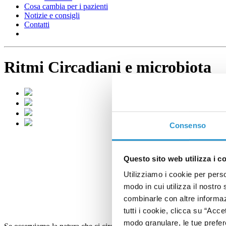
Cosa cambia per i pazienti
Notizie e consigli
Contatti
Ritmi Circadiani e microbiota
Consenso
Questo sito web utilizza i c
Utilizziamo i cookie per perso
modo in cui utilizza il nostro 
combinarle con altre informazi
tutti i cookie, clicca su “Acce
modo granulare, le tue prefere