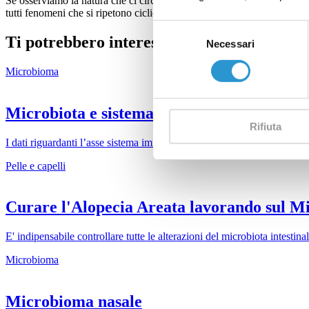
Se osserviamo la natura che ci circonda ci rendiamo conto di fenomeni c
tutti fenomeni che si ripetono ciclicamente, la cronobiologia è la scien
Selezione
Ti potrebbero interessare
Necessari
del
consenso
Microbioma
Microbiota e sistema immunitario
Rifiuta
I dati riguardanti l’asse sistema immunitario-microbiota dimostrano che
Pelle e capelli
Curare l'Alopecia Areata lavorando sul 
E' indipensabile controllare tutte le alterazioni del microbiota intestinal
Microbioma
Microbioma nasale