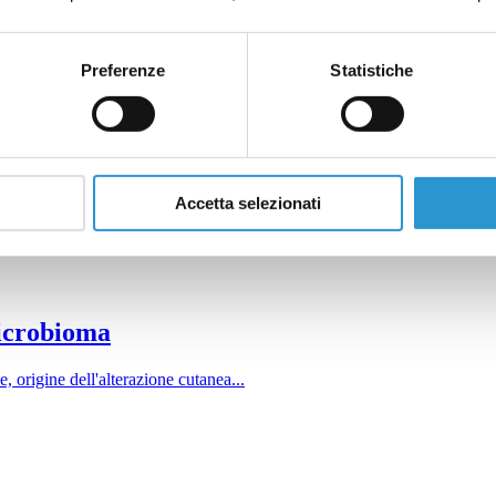
he si svolgono in archi temporali anche molto diversi tra loro, come la r
za che studia i fenomeni biologici in associazione alle variazioni del te
Preferenze
Statistiche
Accetta selezionati
 questi due sistemi...
Microbioma
e, origine dell'alterazione cutanea...