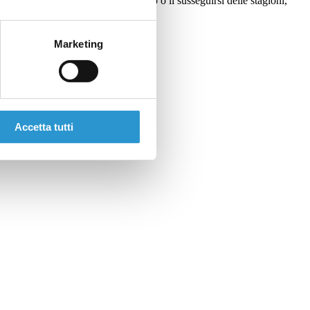
espirazione, l’alternanza luce buio o il susseguirsi delle stagioni,
mpo.
Marketing
Accetta tutti