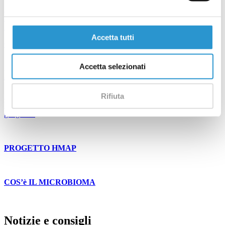
Human Microbiome Advanced Project è il primo progetto
multidisciplinare di ricerca, italiano, specializzato sullo studio del
microbioma...
Accetta tutti
Cavo orale
Accetta selezionati
Malattia parodontale
La causa della malattia parodontale o parodontite è la placca
Rifiuta
batterica, responsabile del processo infiammatorio a carico della
gengiva...
PROGETTO HMAP
COS’è IL MICROBIOMA
Notizie e consigli