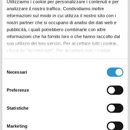
Utilizziamo i cookie per personalizzare i contenuti e per
noti in tutto il mondo.
analizzare il nostro traffico. Condividiamo inoltre
I valori che sono alla base delle attività aziendale: Innovazione,
informazioni sul modo in cui utilizza il nostro sito con i
Qualità, Ricerca e Integrità rendono Giuliani un’azienda
nostri partner che si occupano di analisi dei dati web e
riconosciuta quale punto di riferimento per lo sviluppo di nuovi
prodotti.
pubblicità, i quali potrebbero combinarle con altre
informazioni che ha fornito loro o che hanno raccolto dal
Ti potrebbero interessare
suo utilizzo dei loro servizi. Per accettare tutti i cookie,
clicca su “Accetta tutti”. Per accettare solo i cookie
Cos’è il microbioma
necessari, clicca su rifiuta. Dopo aver impostato, in modo
granulare, le tue preferenze su quali cookie utilizzare,
Selezione
Cos’è il microbioma
clicca su “accetta selezionati” per salvarle.
Necessari
del
consenso
Il corpo umano è un ecosistema abitato da trilioni di batteri, virus e
funghi. L’insieme di questi...
Preferenze
Il Progetto HMAP
Statistiche
Cos'è l'Human Microbiome Advanced
Project
Marketing