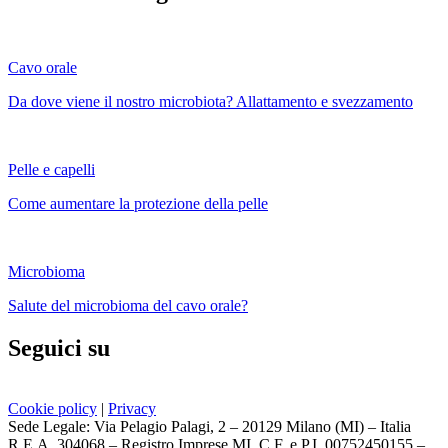
Cavo orale
Da dove viene il nostro microbiota? Allattamento e svezzamento
Pelle e capelli
Come aumentare la protezione della pelle
Microbioma
Salute del microbioma del cavo orale?
Seguici su
Cookie policy
|
Privacy
Sede Legale: Via Pelagio Palagi, 2 – 20129 Milano (MI) – Italia
R.E.A. 304068 – Registro Imprese MI, C.F. e P.I. 00752450155 –