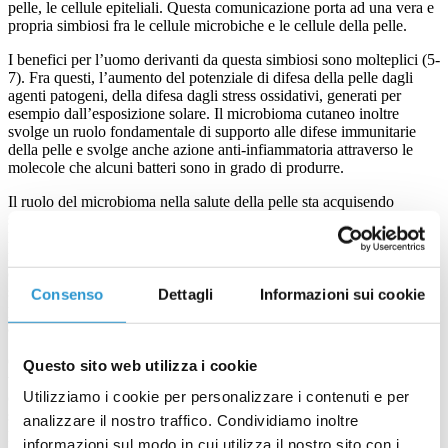
pelle, le cellule epiteliali. Questa comunicazione porta ad una vera e
propria simbiosi fra le cellule microbiche e le cellule della pelle.
I benefici per l’uomo derivanti da questa simbiosi sono molteplici (5-
7). Fra questi, l’aumento del potenziale di difesa della pelle dagli
agenti patogeni, della difesa dagli stress ossidativi, generati per
esempio dall’esposizione solare. Il microbioma cutaneo inoltre
svolge un ruolo fondamentale di supporto alle difese immunitarie
della pelle e svolge anche azione anti-infiammatoria attraverso le
molecole che alcuni batteri sono in grado di produrre.
Il ruolo del microbioma nella salute della pelle sta acquisendo
sempre più importanza. Molte patologie cutanee sono strettamente
legate ad uno “sbilanciamento” della simbiosi fra i microorganismi
residenti sulla pelle e la pelle stessa (2, 8-10). Tale situazione è
comunemente nota con il termine “disbiosi”. L’aumento di alcune
specie microbiche a discapito di altre può portare all’insorgenza di
Consenso
Dettagli
Informazioni sui cookie
patologie cutanee infiammatorie o croniche quali la dermatite
atopica, la psoriasi, l’acne (2).
Conoscere a fondo la composizione del microbioma cutaneo e le
Questo sito web utilizza i cookie
variazioni che possono sopraggiungere in concomitanza o come
Utilizziamo i cookie per personalizzare i contenuti e per
conseguenza di alcune condizioni patologiche sta permettendo lo
sviluppo di approcci terapeutici sempre più mirati per la cura delle
analizzare il nostro traffico. Condividiamo inoltre
patologie della pelle.
informazioni sul modo in cui utilizza il nostro sito con i