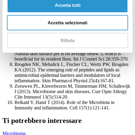
Noble WC (2004). Staphylococci on the skin. In The Skin
Accetta tutti
Microflora and Microbial Skin Disease; Noble, W.C., Ed.;
Cambridge University Press: London, UK, 2004; pp. 135-
152.
Accetta selezionati
Katsuyama M, Ichikawa H, Ogawa S, Ikezawa Z (2005). A
novel method to control the balance of skin microflora: Part 1.
Attack on biofilm of Staphylococcus aureus without
Rifiuta
antibiotics. J Dermatol Sci 38, 197-205.
Lambers H, Piessens S, Bloem A, Pronk H, Finkel P (2006).
Natural skin surface pH is on average below 5, which is
beneficial for its resident flora. Int J Cosmet Sci 28:359-370.
Brogden NK, Mehalick L, Fischer CL, Wertz PW, Brogden
KA (2012). The emerging role of peptides and lipids as
antimicrobial epidermal barriers and modulators of local
inflammation. Skin Pharmacol Physiol 25(4):167-81.
Zeeuwen PL, Kleerebezem M, Timmerman HM, Schalkwijk
J (2013). Microbiome and skin diseases. Curr Opin Allergy
Clin Immunol 13(5):514-20.
Belkaid Y, Hand T (2014). Role of the Microbiota in
Immunity and inflammation. Cell 157(1):121-141.
Ti potrebbero interessare
Microbioma