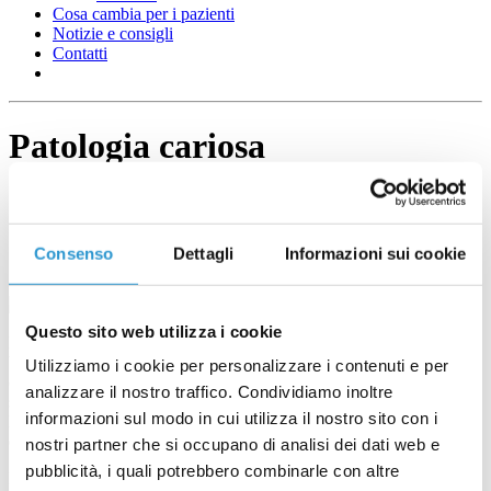
Cosa cambia per i pazienti
Notizie e consigli
Contatti
Patologia cariosa
Consenso
Dettagli
Informazioni sui cookie
Questo sito web utilizza i cookie
La carie è il risultato dell’alterazione dell’equilibrio tra l’ospite e i
batteri contenuti nella placca. I batteri utilizzano gli zuccheri
Utilizziamo i cookie per personalizzare i contenuti e per
contenuti nel cibo, producendo sostanze acide in grado di ledere lo
analizzare il nostro traffico. Condividiamo inoltre
smalto dei denti. Se la placca non viene rimossa con cura, le iniziali
informazioni sul modo in cui utilizza il nostro sito con i
lesioni delle superfici dello smalto, ancora reversibili, possono
evolvere fino a generare una cavità.
nostri partner che si occupano di analisi dei dati web e
pubblicità, i quali potrebbero combinarle con altre
È importante sottolineare che curare la carie non significa solamente