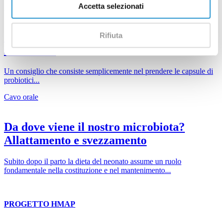
Accetta selezionati
Microbioma
Preservare l’equilibrio del microbiota
Rifiuta
sulle mani
Un consiglio che consiste semplicemente nel prendere le capsule di
probiotici...
Cavo orale
Da dove viene il nostro microbiota?
Allattamento e svezzamento
Subito dopo il parto la dieta del neonato assume un ruolo
fondamentale nella costituzione e nel mantenimento...
PROGETTO HMAP