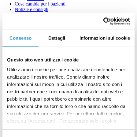
Cosa cambia per i pazienti
Notizie e consigli
Contatti
L’integrazione di precisione
Consenso
Dettagli
Informazioni sui cookie
Questo sito web utilizza i cookie
Utilizziamo i cookie per personalizzare i contenuti e per
analizzare il nostro traffico. Condividiamo inoltre
informazioni sul modo in cui utilizza il nostro sito con i
nostri partner che si occupano di analisi dei dati web e
pubblicità, i quali potrebbero combinarle con altre
informazioni che ha fornito loro o che hanno raccolto dal
suo utilizzo dei loro servizi. Per accettare tutti i cookie,
clicca su “Accetta tutti”. Per accettare solo i cookie
necessari, clicca su rifiuta. Dopo aver impostato, in modo
granulare, le tue preferenze su quali cookie utilizzare,