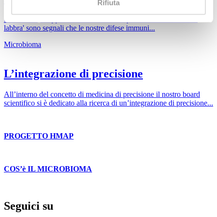
Rifiuta
Stanchezza, inappetenza o anche la comparsa della 'febbre sulle
labbra' sono segnali che le nostre difese immuni...
Microbioma
L’integrazione di precisione
All’interno del concetto di medicina di precisione il nostro board
scientifico si è dedicato alla ricerca di un’integrazione di precisione...
PROGETTO HMAP
COS’è IL MICROBIOMA
Seguici su