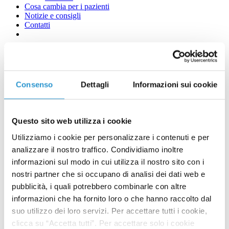
Cosa cambia per i pazienti
Notizie e consigli
Contatti
Microbiota cutaneo e la scelta
dei prodotti dermocosmetici
Consenso
Dettagli
Informazioni sui cookie
Questo sito web utilizza i cookie
Utilizziamo i cookie per personalizzare i contenuti e per
analizzare il nostro traffico. Condividiamo inoltre
informazioni sul modo in cui utilizza il nostro sito con i
nostri partner che si occupano di analisi dei dati web e
pubblicità, i quali potrebbero combinarle con altre
informazioni che ha fornito loro o che hanno raccolto dal
suo utilizzo dei loro servizi. Per accettare tutti i cookie,
clicca su “Accetta tutti”. Per accettare solo i cookie