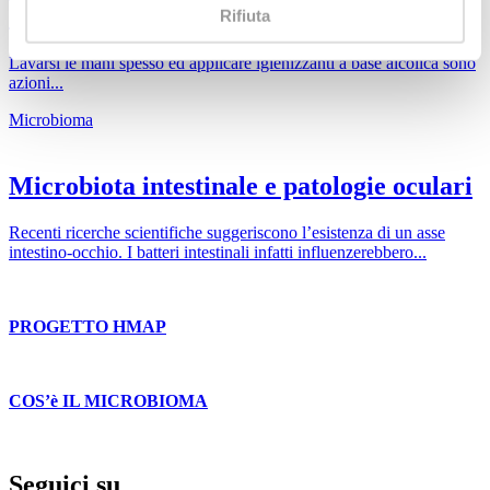
detersione
Rifiuta
Lavarsi le mani spesso ed applicare igienizzanti a base alcolica sono
azioni...
Microbioma
Microbiota intestinale e patologie oculari
Recenti ricerche scientifiche suggeriscono l’esistenza di un asse
intestino-occhio. I batteri intestinali infatti influenzerebbero...
PROGETTO HMAP
COS’è IL MICROBIOMA
Seguici su