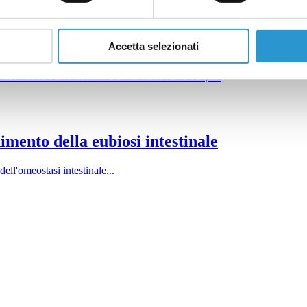
Accetta selezionati
 razioni tra microbioma e cancro sono di tre tipi...
imento della eubiosi intestinale
ll'omeostasi intestinale...