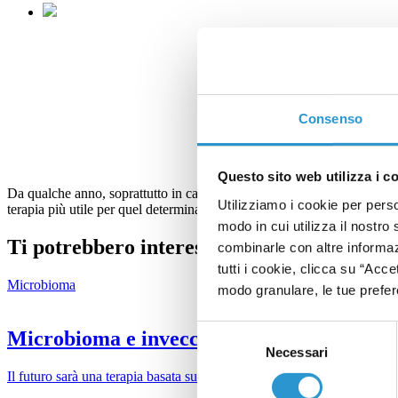
Consenso
Questo sito web utilizza i c
Da qualche anno, soprattutto in campo oncologico si utilizza una tecnic
Utilizziamo i cookie per perso
terapia più utile per quel determinato soggetto.
modo in cui utilizza il nostro 
Ti potrebbero interessare
combinarle con altre informazi
tutti i cookie, clicca su “Acce
Microbioma
modo granulare, le tue prefere
Selezione
Microbioma e invecchiamento
Necessari
del
consenso
Il futuro sarà una terapia basata sul micorbioma: uso di probiotici invec