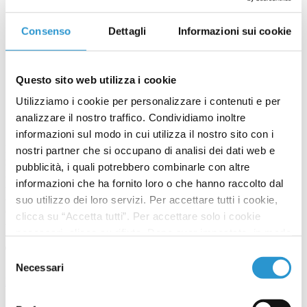
Consenso
Dettagli
Informazioni sui cookie
Questo sito web utilizza i cookie
Utilizziamo i cookie per personalizzare i contenuti e per
analizzare il nostro traffico. Condividiamo inoltre
informazioni sul modo in cui utilizza il nostro sito con i
Microbioma e cancro, una relazione che non può più essere
nostri partner che si occupano di analisi dei dati web e
ignorata.
pubblicità, i quali potrebbero combinarle con altre
Le razioni tra microbioma e cancro sono di tre tipi:
informazioni che ha fornito loro o che hanno raccolto dal
- Diagnostica/prognoistica
- Alcuni batteri possono funzionare come marker della risposta
suo utilizzo dei loro servizi. Per accettare tutti i cookie,
clinica
clicca su “Accetta tutti”. Per accettare solo i cookie
- Ultima relazione èpotrebbe esserci tra eventi avversi e microbiota
necessari, clicca su rifiuta. Dopo aver impostato, in modo
granulare, le tue preferenze su quali cookie utilizzare,
Ti potrebbero interessare
Selezione
clicca su “accetta selezionati” per salvarle.
Necessari
del
Dieta
consenso