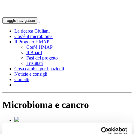
Toggle navigation
La ricerca Giuliani
Cos’è il microbioma
Il Progetto HMAP
Cos’è HMAP
Il Board
Fasi del progetto
I risultati
Cosa cambia per i pazienti
Notizie e consigli
Contatti
Microbioma e cancro