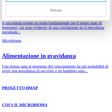
Microbiota ed esposizione solare, una
Rifiuta
correlazione interessante
Il microbiota svolge un ruolo fondamentale per il nostro stato di
benessere, cui sono evidenze di una correlazione tra il microbiota
intestinale...
Microbioma
Alimentazione in gravidanza
Una donna sana al momento del concepimento ha più probabilità di
avere una gravidanza di successo e un bambino sano...
PROGETTO HMAP
COS’è IL MICROBIOMA