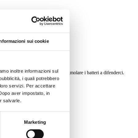
Informazioni sui cookie
iamo inoltre informazioni sul
ntengono le sostanze che riescono a stimolare i batteri a difenderci.
pubblicità, i quali potrebbero
loro servizi. Per accettare
. Dopo aver impostato, in
r salvarle.
Marketing