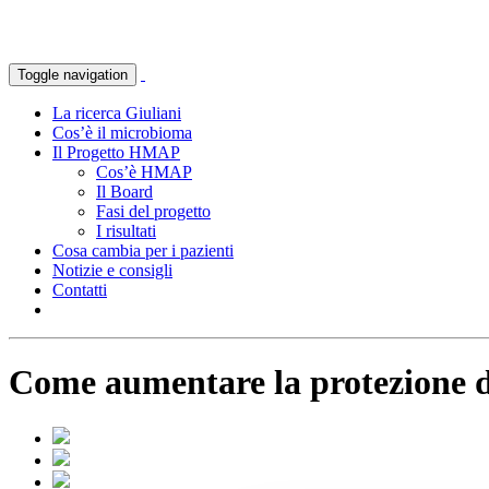
Toggle navigation
La ricerca Giuliani
Cos’è il microbioma
Il Progetto HMAP
Cos’è HMAP
Il Board
Fasi del progetto
I risultati
Cosa cambia per i pazienti
Notizie e consigli
Contatti
Come aumentare la protezione de