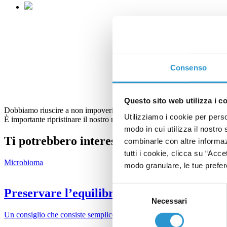
Consenso
Questo sito web utilizza i c
Dobbiamo riuscire a non impoverire troppo le nostre mani dai batteri buo
Utilizziamo i cookie per perso
È importante ripristinare il nostro microbiota della pelle dopo aver utili
modo in cui utilizza il nostro 
Ti potrebbero interessare
combinarle con altre informazi
tutti i cookie, clicca su “Acce
Microbioma
modo granulare, le tue prefere
Selezione
Preservare l’equilibrio del microbiota sul
Necessari
del
consenso
Un consiglio che consiste semplicemente nel prendere le capsule di pro