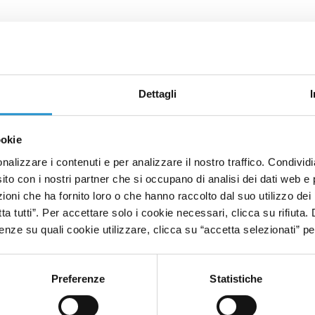
Dettagli
ookie
ni del micorbiota della pelle, utili a difenderci da virus e batteri.
nalizzare i contenuti e per analizzare il nostro traffico. Condivid
zzato i gel disinfettanti con l’ausilio di prodotti topici specifici che co
sito con i nostri partner che si occupano di analisi dei dati web e 
oni che ha fornito loro o che hanno raccolto dal suo utilizzo dei 
tta tutti”. Per accettare solo i cookie necessari, clicca su rifiuta
nze su quali cookie utilizzare, clicca su “accetta selezionati” pe
le mani
Preferenze
Statistiche
biotici...