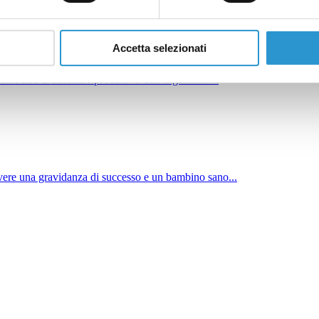
Accetta selezionati
associati al sistema riproduttivo dell’organismo...
ere una gravidanza di successo e un bambino sano...