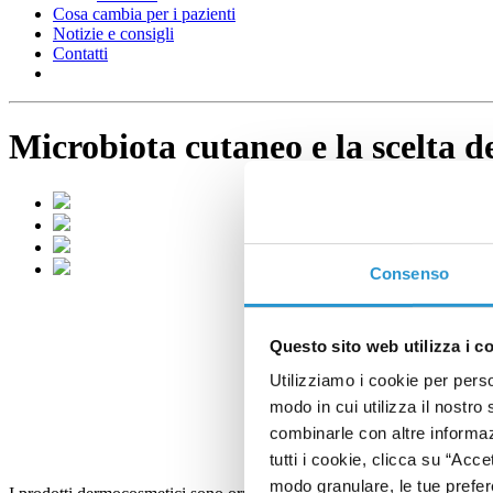
Cosa cambia per i pazienti
Notizie e consigli
Contatti
Microbiota cutaneo e la scelta 
Consenso
Questo sito web utilizza i c
Utilizziamo i cookie per perso
modo in cui utilizza il nostro 
combinarle con altre informazi
tutti i cookie, clicca su “Acce
modo granulare, le tue prefere