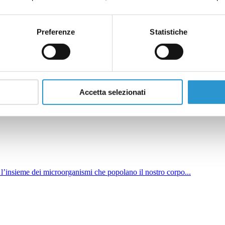
uotidiana della pelle. La conoscenza del microbiota cutaneo sta influenza
utanea e il microbiota della pelle.
Preferenze
Statistiche
Accetta selezionati
 questi due sistemi...
 l’insieme dei microorganismi che popolano il nostro corpo...