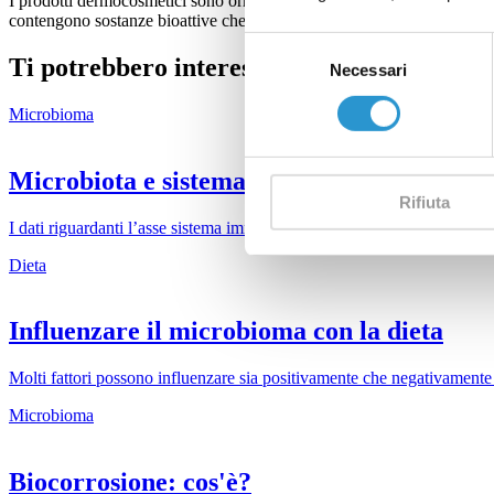
I prodotti dermocosmetici sono ormai largamente utilizzati per la cura q
contengono sostanze bioattive che modulano positivamente la barriera c
Selezione
Ti potrebbero interessare
Necessari
del
consenso
Microbioma
Microbiota e sistema immunitario
Rifiuta
I dati riguardanti l’asse sistema immunitario-microbiota dimostrano che
Dieta
Influenzare il microbioma con la dieta
Molti fattori possono influenzare sia positivamente che negativamente
Microbioma
Biocorrosione: cos'è?