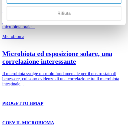
Microbiota del cavo orale qualche
consiglio
Rifiuta
La non corretta igiene orale può determinare l’alterazione del
microbiota orale...
Microbioma
Microbiota ed esposizione solare, una
correlazione interessante
Il microbiota svolge un ruolo fondamentale per il nostro stato di
benessere, cui sono evidenze di una correlazione tra il microbiota
intestinale...
PROGETTO HMAP
COS’è IL MICROBIOMA